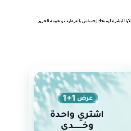
خلايا البشرة ليمنحك إحساس بالترطيب و نعومة الحرير.