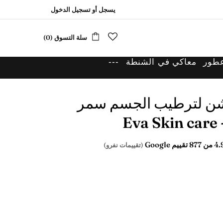
يسجل
أو
تسجيل الدخول
سلة التسوق (0)
عطور
معاكي في الشنطة
---
وشن لترطيب الجسم سمر
4.
من 877 تقييم Google
(تقييمات نفرو)