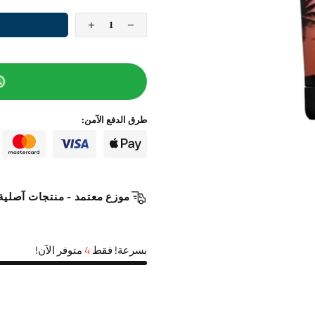
طرق الدفع الآمن:
موزع معتمد - منتجات آصلية - توصيل ١-٢ يوم في 
بسرعة! فقط
4
متوفر الآن!