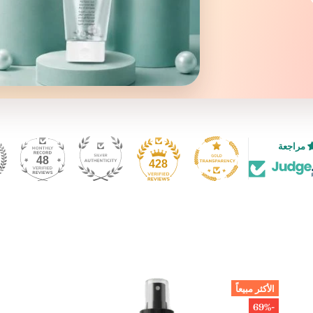
48
428
الأكثر مبيعاً
-69%