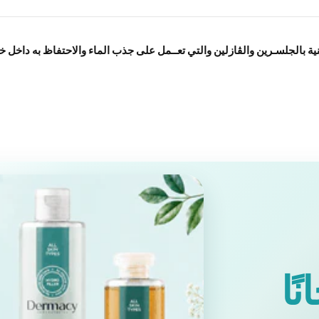
نية بالجلسـرين والڤازلين والتي تعــمل على جذب الماء والاحتفاظ به داخل 
ًا