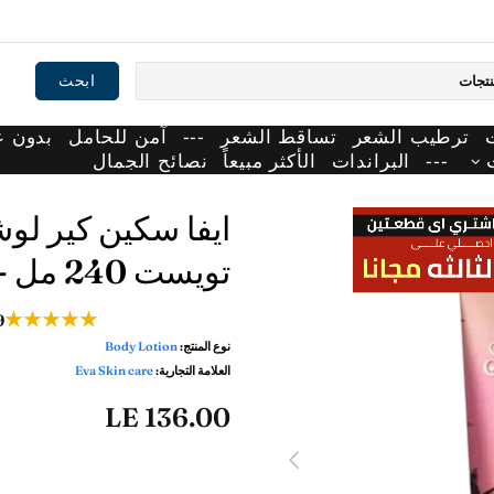
ابحث
ترطيب الشعر
تساقط الشعر
---
آمن للحامل
بدون 
---
البراندات
الأكثر مبيعاً
نصائح الجمال
ايفا سكين كير ل
تويست 240 مل - Eva Skin care
★★★★★
9
نوع المنتج:
Body Lotion
العلامة التجارية:
Eva Skin care
LE 136.00
ADD TO WISHLIST