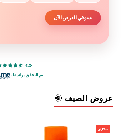
تسوقي العرض الآن
428 مراجعة
تم التحقق بواسطة
عروض الصيف 🌞
-50%