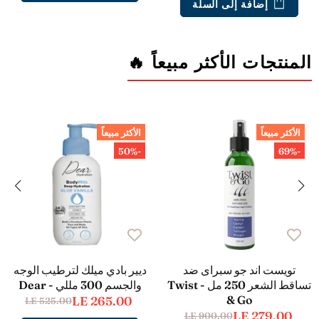
إضافة إلى السلة
المنتجات الأكثر مبيعاً 🔥
الأكثر مبيعاً
الأكثر مبيعاً
-50%
-69%
تويست اند جو سبراى ضد
ديير بادي ميلك لترطيب الوجه
تساقط الشعر 250 مل - Twist
والجسم 300 مللي - Dear
& Go
LE 265.00
LE 525.00
LE 279.00
LE 900.00