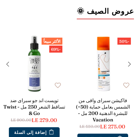
عروض الصيف 🌞
-50%
الأكثر مبيعاً
-69%
فاكيشن سبراى واقى من
تويست اند جو سبراى ضد
الشمس بعامل حماية (50+)
تساقط الشعر 250 مل - Twist
للبشرة الدهنية 200 مل -
& Go
Vacation
LE 279.00
LE 900.00
LE 275.00
LE 550.00
إضافة إلى السلة