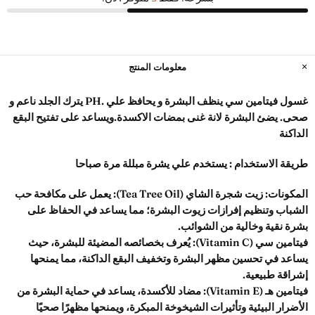
معلومات المنتج
غسول فيتامين سي ينظف البشرة و يحافظ علي .PH يترك الجلد ناعم و
صحى. يضئ البشرة لانة غنى بمضات الاكسدة.ويساعد على تفتيح البقع
الداكنة
طريقة الاستخدام : يستخدم علي يشرة مبللة مرة صباحا
المكونات:
زيت شجرة الشاي (Tea Tree Oil): يعمل على مكافحة حب
الشباب وتنظيم إفرازات زيوت البشرة؛ مما يساعد في الحفاظ على
بشرة نقية وخالية من الشوائب.
فيتامين سي (Vitamin C): يُعرف بخصائصه المضيئة للبشرة، حيث
يساعد في تحسين مظهر البشرة وتخفيف البقع الداكنة، مما يمنحها
إشراقة طبيعية.
فيتامين هـ (Vitamin E): مضاد للأكسدة، يساعد في حماية البشرة من
الأضرار البيئية وتأثيرات الشيخوخة المبكرة، ويمنحها مظهرًا صحيًا