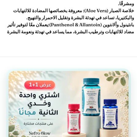
ومشرقًا.
خلاصة الصبار (Aloe Vera): معروفة بخصائصها المضادة للالتهابات
والبكتيريا، تساعد في تهدئة البشرة وتقليل الاحمرار والتهيج.
بانثينول وألانتوين (Panthenol & Allantoin):يعملان معًا لتوفير تأثير
مضاد للالتهابات وترطيب البشرة، مما يساعد في تهدئة ونعومة البشرة