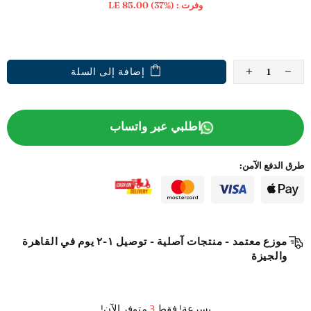
وفرت :
(37%)
LE 85.00
ADD TO WISHLIST
إضافة إلى السلة
اطلبي عبر واتساب
طرق الدفع الآمن:
موزع معتمد - منتجات آصلية - توصيل ١-٢ يوم في القاهرة
والجيزة
بسرعة! فقط
3
متوفر الآن!