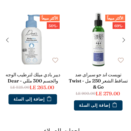
الأكثر مبيعاً
الأكثر مبيعاً
-50%
-69%
تويست اند جو سبراى ضد
ديير بادي ميلك لترطيب الوجه
تساقط الشعر 250 مل - Twist
والجسم 300 مللي - Dear
& Go
LE 265.00
LE 525.00
LE 279.00
LE 900.00
إضافة إلى السلة
إضافة إلى السلة
مراجعات العملاء