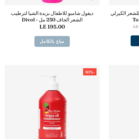
للشعر الكيرلي
ديفول شامبو للاطفال بزبدة الشيا لترطيب
الشعر الجاف 250 مل - Divol
LE 195.00
LE
مباع بالكامل
-30%