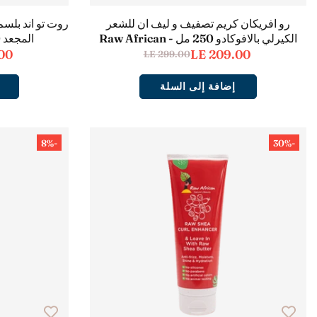
رو افريكان كريم تصفيف و ليف ان للشعر
روت تو اند بلس
الكيرلي بالافوكادو 250 مل - Raw African
المجعد 400 مل - Root to End
00
LE 209.00
LE 299.00
إضافة إلى السلة
-8%
-30%