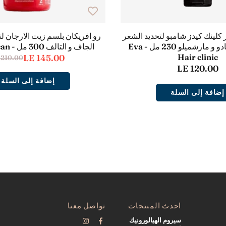
ر كلينك كيدز شامبو لتحديد الشعر
رو افريكان بلسم زيت الارجان 
الكيرلي افوكادو و مارشميلو 230 مل - Eva
الجاف و التالف 300 مل - Raw African
Hair clinic
LE 145.00
 210.00
LE 120.00
إضافة إلى السلة
إضافة إلى السلة
احدث المنتجات
تواصل معنا
سيروم الهيالورونيك