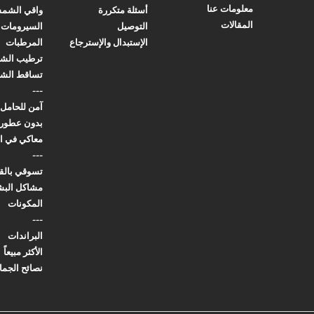
معلومات عنا
أسئلة متكررة
واقي الشم
المقالات
التوصيل
السيرومات
الإستبدال والإسترجاع
المرطبات
ترطيب الشع
تساقط الشع
---
آمن للحامل
بدون عطور
معاكي في ا
---
تسوقي بال
مشاكل البش
المكونات
---
البراندات
الأكثر مبيعاً
نصائح الجما