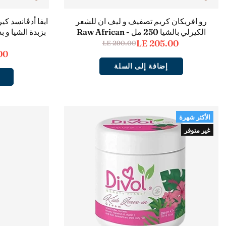
رو افريكان كريم تصفيف و ليف ان للشعر
ايفا أدڤانسد كي
الكيرلي بالشيا 250 مل - Raw African
LE 205.00
LE 290.00
00
إضافة إلى السلة
الأكثر شهرة
غير متوفر