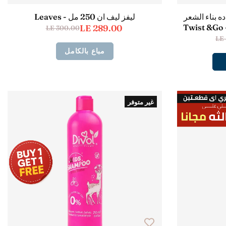
ه بناء الشعر
ليفز ليف ان 250 مل - Leaves
LE 289.00
LE 300.00
LE
مباع بالكامل
غير متوفر