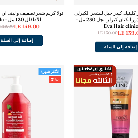
ر كلينيك كيدز جيل للشعر الكيرلى
تولا كريم شعر تصفيف و ليف ان 
بزبدة الشيا و بذور الكتان كيرلز انجل 230 مل -
للأطفال 120 مل - Tola
Eva Hair clinic
LE 149.00
 219.00
LE 139.
LE 150.00
إضافة إلى السلة
إضافة إلى السلة
الأكثر شهرة
-31%