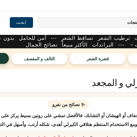
ابحث
ترطيب الشعر
تساقط الشعر
---
آمن للحامل
بدون 
---
البراندات
الأكثر مبيعاً
نصائح الجمال
قشرة الشعر
التالف و المقصف
لي و المجعد
✨ نصائح من نفرو
فاف أو الهيشان أو التشابك، فالأفضل تمشي على روتين بسيط يركز على ال
ومع الاستخدام المنتظم هتلاقي الكيرلي أهدى، شكله أرتب، وأسهل في ال