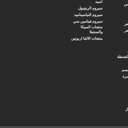
اسيد
س
سيروم الريتينول
سيروم النياسيناميد
سيروم فيتامين سي
ر
منتجات السيكا
ر
والسنتيلا
منتجات الالفا اربوتين
لشنطة
قسم
رة
ل