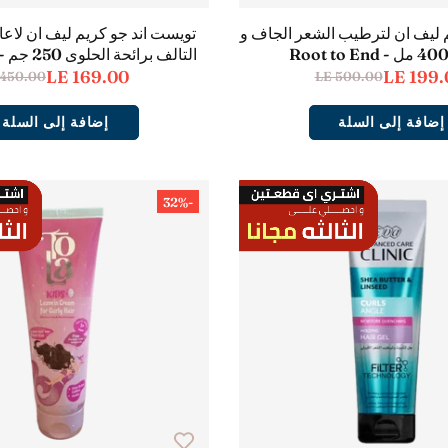
م ليف ان لترطيب الشعر الجاف و
تويست اند جو كريم ليف ان لاعاد
التالف برائحة الحلوى 250 جم - Twist &Go
LE 169.00
LE 199.
 450.00
LE 500.00
إضافة إلى السلة
إضافة إلى السلة
-32%