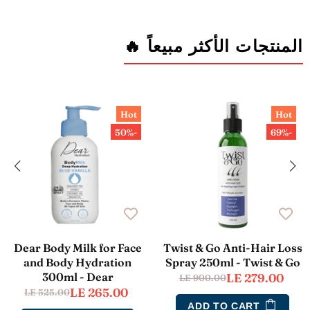
المنتجات الأكثر مبيعاً 🔥
Hot
Hot
-50%
-69%
Dear Body Milk for Face
Twist & Go Anti-Hair Loss
and Body Hydration
Spray 250ml - Twist & Go
300ml - Dear
LE 279.00
LE 900.00
LE 265.00
LE 525.00
ADD TO CART