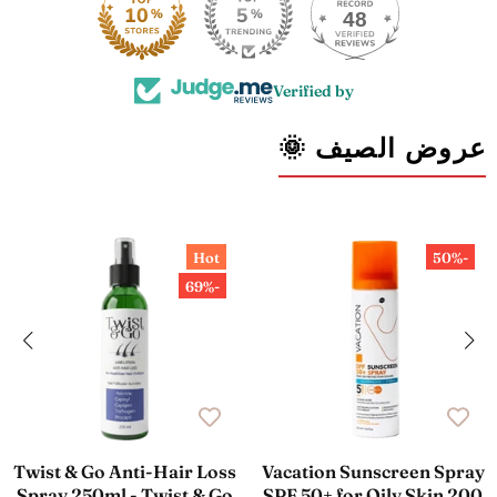
48
Verified by
عروض الصيف 🌞
Hot
-50%
-69%
Twist & Go Anti-Hair Loss
Vacation Sunscreen Spray
Spray 250ml - Twist & Go
SPF 50+ for Oily Skin 200