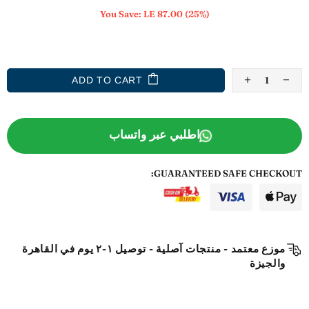
You Save:
LE 87.00
(25%)
ADD TO WISHLIST
ADD TO CART
اطلبي عبر واتساب
GUARANTEED SAFE CHECKOUT:
موزع معتمد - منتجات آصلية - توصيل ١-٢ يوم في القاهرة
والجيزة