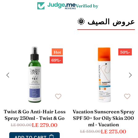
Verified by
عروض الصيف 🌞
Hot
-50%
-69%
Twist & Go Anti-Hair Loss
Vacation Sunscreen Spray
Spray 250ml - Twist & Go
SPF 50+ for Oily Skin 200
ml - Vacation
LE 279.00
LE 900.00
LE 275.00
LE 550.00
ADD TO CART