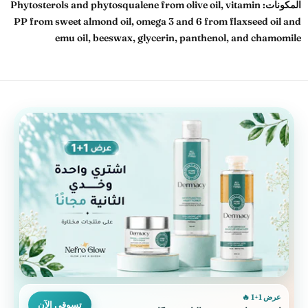
Phytosterols and phytosqualene from olive oil, vitamin
المكونات:
PP from sweet almond oil, omega 3 and 6 from flaxseed oil and
emu oil, beeswax, glycerin, panthenol, and chamomile
عرض 1+1 🔥
تسوقي الآن